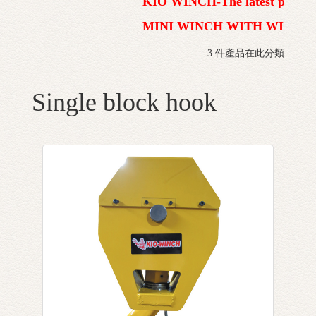
KIO WINCH-The latest product
MINI WINCH WITH WIRELE
3 件產品在此分類
Single block hook